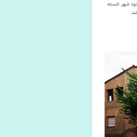
و دود شهر خسته
شد.